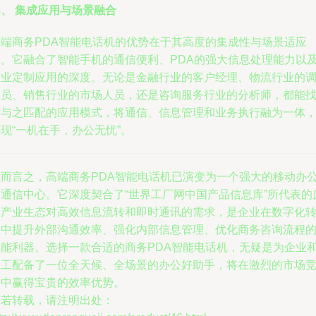
、 集成应用与场景融合
高端商务PDA智能电话机的优势在于其高度的集成性与场景适应
性。它融合了智能手机的通信便利、PDA的强大信息处理能力以
行业定制应用的深度。无论是金融行业的客户经理、物流行业的
度员、销售行业的市场人员，还是咨询服务行业的分析师，都能
到与之匹配的应用模式，将通信、信息管理和业务执行融为一体
现“一机在手，办公无忧”。
总而言之，高端商务PDA智能电话机已演变为一个强大的移动办
与通信中心。它深度契合了“世界工厂网中国产品信息库”所代表的
大产业生态对高效信息流转和即时通讯的需求，是企业在数字化
型中提升外部沟通效率、强化内部信息管理、优化商务咨询流程
智能利器。选择一款合适的商务PDA智能电话机，无疑是为企业
员工配备了一位全天候、全场景的办公好助手，将在激烈的市场
争中赢得宝贵的效率优势。
如若转载，请注明出处：