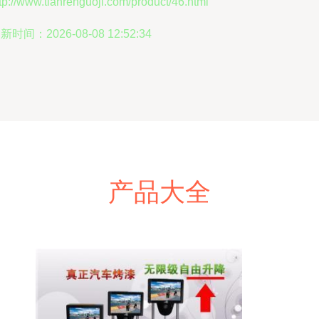
tp://www.tianrenguoji.com/product/46.html
新时间：2026-08-08 12:52:34
产品大全