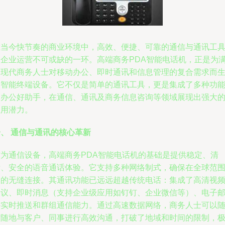
在当今快节奏的商业环境中，高效、便捷、可靠的通信与通讯工
是企业运营不可或缺的一环。高端商务PDA智能电话机，正是为
足现代商务人士对移动办公、即时通讯和信息管理的复合需求而
的智能终端设备。它不仅是简单的通讯工具，更是集成了多种功
的办公好助手，在通信、通讯及商务信息咨询等领域展现出强大
应用潜力。
一、 通信与通讯的核心革新
作为通信设备，高端商务PDA智能电话机的基础是提供稳定、清
晰、安全的语音通话体验。它支持多种网络制式，确保在全球范
内的无缝连接。其通讯功能已远远超越传统电话：集成了高清视
会议、即时消息（支持企业级应用如钉钉、企业微信等）、电子
件实时推送和群组通信能力。通过高速数据网络，商务人士可以
时随地与客户、同事进行高效沟通，打破了地域和时间的限制，