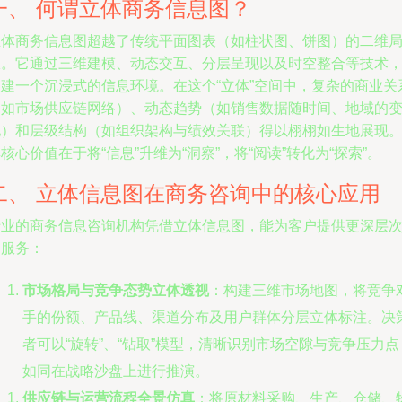
一、 何谓立体商务信息图？
立体商务信息图超越了传统平面图表（如柱状图、饼图）的二维
限。它通过三维建模、动态交互、分层呈现以及时空整合等技术
构建一个沉浸式的信息环境。在这个“立体”空间中，复杂的商业关
（如市场供应链网络）、动态趋势（如销售数据随时间、地域的
化）和层级结构（如组织架构与绩效关联）得以栩栩如生地展现
核心价值在于将“信息”升维为“洞察”，将“阅读”转化为“探索”。
二、 立体信息图在商务咨询中的核心应用
专业的商务信息咨询机构凭借立体信息图，能为客户提供更深层
的服务：
市场格局与竞争态势立体透视
：构建三维市场地图，将竞争
手的份额、产品线、渠道分布及用户群体分层立体标注。决
者可以“旋转”、“钻取”模型，清晰识别市场空隙与竞争压力点
如同在战略沙盘上进行推演。
供应链与运营流程全景仿真
：将原材料采购、生产、仓储、