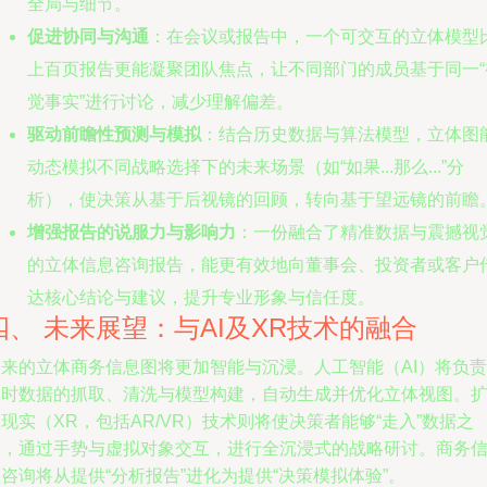
全局与细节。
促进协同与沟通
：在会议或报告中，一个可交互的立体模型
上百页报告更能凝聚团队焦点，让不同部门的成员基于同一“
觉事实”进行讨论，减少理解偏差。
驱动前瞻性预测与模拟
：结合历史数据与算法模型，立体图
动态模拟不同战略选择下的未来场景（如“如果...那么...”分
析），使决策从基于后视镜的回顾，转向基于望远镜的前瞻
增强报告的说服力与影响力
：一份融合了精准数据与震撼视
的立体信息咨询报告，能更有效地向董事会、投资者或客户
达核心结论与建议，提升专业形象与信任度。
四、 未来展望：与AI及XR技术的融合
未来的立体商务信息图将更加智能与沉浸。人工智能（AI）将负责
实时数据的抓取、清洗与模型构建，自动生成并优化立体视图。
现实（XR，包括AR/VR）技术则将使决策者能够“走入”数据之
中，通过手势与虚拟对象交互，进行全沉浸式的战略研讨。商务
咨询将从提供“分析报告”进化为提供“决策模拟体验”。